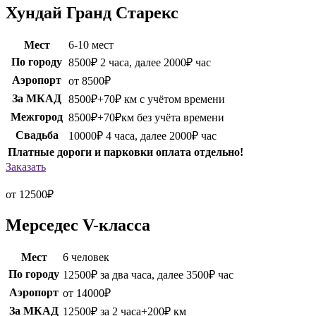
Хундай Гранд Старекс
Мест
6-10 мест
По городу
8500₽ 2 часа, далее 2000₽ час
Аэропорт
от 8500₽
За МКАД
8500₽+70₽ км с учётом времени
Межгород
8500₽+70₽км без учёта времени
Свадьба
10000₽ 4 часа, далее 2000₽ час
Платные дороги и парковки оплата отдельно!
Заказать
от 12500
₽
Мерседес V-класса
Мест
6 человек
По городу
12500₽ за два часа, далее 3500₽ час
Аэропорт
от 14000₽
За МКАД
12500₽ за 2 часа+200₽ км