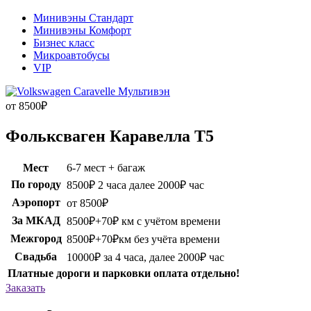
Минивэны Стандарт
Минивэны Комфорт
Бизнес класс
Микроавтобусы
VIP
от 8500
₽
Фольксваген Каравелла Т5
Мест
6-7 мест + багаж
По городу
8500₽ 2 часа далее 2000₽ час
Аэропорт
от 8500₽
За МКАД
8500₽+70₽ км с учётом времени
Межгород
8500₽+70₽км без учёта времени
Свадьба
10000₽ за 4 часа, далее 2000₽ час
Платные дороги и парковки оплата отдельно!
Заказать