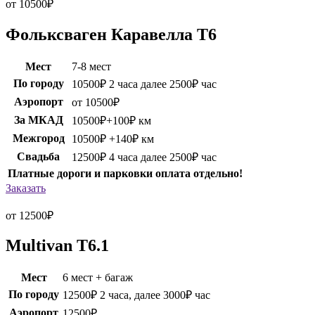
от 10500
₽
Фольксваген Каравелла Т6
Мест
7-8 мест
По городу
10500₽ 2 часа далее 2500₽ час
Аэропорт
от 10500₽
За МКАД
10500₽+100₽ км
Межгород
10500₽ +140₽ км
Свадьба
12500₽ 4 часа далее 2500₽ час
Платные дороги и парковки оплата отдельно!
Заказать
от 12500
₽
Multivan T6.1
Мест
6 мест + багаж
По городу
12500₽ 2 часа, далее 3000₽ час
Аэропорт
12500₽