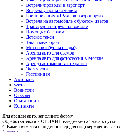
Встречи/проводы в аэропорт
Встреча у трапа самолета
Бронирования VIP-залов в аэропортах
Встреча на автомобиле с букетом цветов
Трансфер и встреча на вокзале
Помощь с багажом
Детское такси
Такси межгород
Микроавтобус на свадьбу
Аренда авто для съёмок
Аренда авто для фотосессии в Москве
Аренда автомобиля с охраной
Экскурсии
Гостиницам
Автопарк
Фото
Водители
Отзывы
О компании
Контакты
Для аренды авто, заполните форму
Обработка заказов ОНЛАЙН ежедневно 24 часа в сутки
С Вами свяжется наш диспетчер для подтверждения заказа
Заказать авто