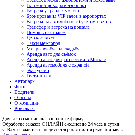
Встречи/проводы в аэропорт
Встреча у трапа самолета
Бронирования VIP-залов в аэропортах
Встреча на автомобиле с букетом цветов
Трансфер и встреча на вокзале
Помощь с багажом
Детское такси
Такси межгород
Микроавтобус на свадьбу
Аренда авто для съёмок
Аренда авто для фотосессии в Москве
Аренда автомобиля с охраной
Экскурсии
Гостиницам
Автопарк
Фото
Водители
Отзывы
О компании
Контакты
Для заказа минивэна, заполните форму
Обработка заказов ОНЛАЙН ежедневно 24 часа в сутки
С Вами свяжется наш диспетчер для подтверждения заказа
Заказать авто