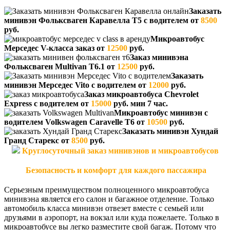
Заказать
минивэн Фольксваген Каравелла Т5 с водителем от
8500
руб.
Микроавтобус
Мерседес V-класса заказ от
12500
руб.
Заказ минивэна
Фольксваген Multivan T6.1 от
12500
руб.
Заказать
минивэн Мерседес Vito с водителем от
12000
руб.
Заказ микроавтобуса Chevrolet
Express с водителем от
15000
руб. мин 7 час.
Микроавтобус минивэн с
водителем Volkswagen Caravelle T6 от
10500
руб.
Заказать минивэн Хундай
Гранд Старекс от
8500
руб.
Круглосуточный заказ минивэнов и микроавтобусов
Безопасность и комфорт для каждого пассажира
Серьезным преимуществом полноценного микроавтобуса
минивэна является его салон и багажное отделение. Только
автомобиль класса минивэн отвезет вместе с семьей или
друзьями в аэропорт, на вокзал или куда пожелаете. Только в
микроавтобусе вы легко разместите свой багаж. Потому что