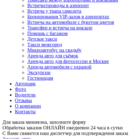
Встречи/проводы в аэропорт
Встреча у трапа самолета
Бронирования VIP-залов в аэропортах
Встреча на автомобиле с букетом цветов
Трансфер и встреча на вокзале
Помощь с багажом
Детское такси
Такси межгород
Микроавтобус на свадьбу
Аренда авто для съёмок
Аренда авто для фотосессии в Москве
Аренда автомобиля с охраной
Экскурсии
Гостиницам
Автопарк
Фото
Водители
Отзывы
О компании
Контакты
Для заказа минивэна, заполните форму
Обработка заказов ОНЛАЙН ежедневно 24 часа в сутки
С Вами свяжется наш диспетчер для подтверждения заказа
Заказать авто